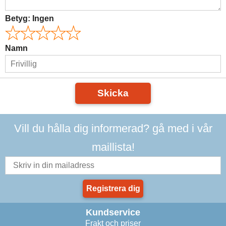
Betyg:
Ingen
Namn
Skicka
Vill du hålla dig informerad? gå med i vår
maillista!
Registrera dig
Kundservice
Frakt och priser