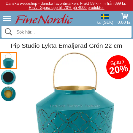
Danska webbshop - danska favoritmärken.
Frakt 59 kr - fri från 899 kr.
REA - Spara upp till 70% på 4000 produkter.
kr. (SEK)
0,00 kr.
Pip Studio Lykta Emaljerad Grön 22 cm
Spara
20%