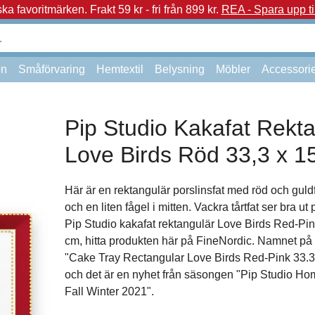
a favoritmärken.
Frakt 59 kr - fri från 899 kr.
REA - Spara upp ti
on
Småförvaring
Hemtextil
Belysning
Möbler
Accessori
Pip Studio Kakafat Rekt
Love Birds Röd 33,3 x 1
Här är en rektangulär porslinsfat med röd och guld
och en liten fågel i mitten. Vackra tårtfat ser bra ut 
Pip Studio kakafat rektangulär Love Birds Red-Pin
cm, hitta produkten här på FineNordic. Namnet på
"Cake Tray Rectangular Love Birds Red-Pink 33.
och det är en nyhet från säsongen "Pip Studio Ho
Fall Winter 2021".