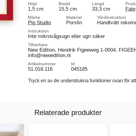
Höjd
Bredd
Längd
Produ
1,5 cm
15,5 cm
33,3 cm
Fate
Märke
Material
Vårdinstruktion
Pip Studio
Porslin
Handtvätt reko
Instruksion
Inte mikrovågsugn eller ugn säker
Tillverkare
New Edition, Hendrik Figeeweg 1-0004, FIGEEH
info@newedition.nl
Artikelnummer
Id
51.018.116
045185
Tryck en av de understrukna funktioner ovan för att 
Relaterade produkter