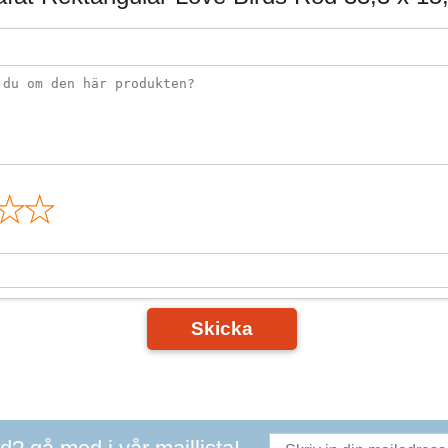
n
Skicka