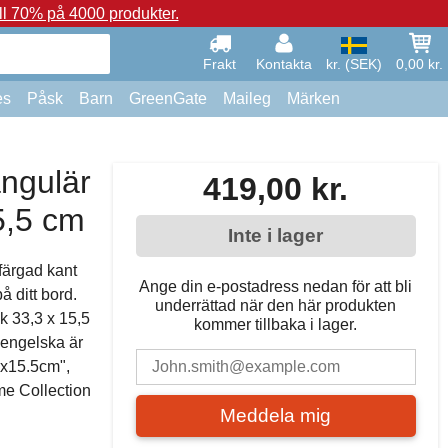
ll 70% på 4000 produkter.
Frakt
Kontakta
kr. (SEK)
0,00 kr.
es
Påsk
Barn
GreenGate
Maileg
Märken
angulär
419,00 kr.
5,5 cm
Inte i lager
färgad kant
Ange din e-postadress nedan för att bli
på ditt bord.
underrättad när den här produkten
k 33,3 x 15,5
kommer tillbaka i lager.
 engelska är
3x15.5cm",
me Collection
Meddela mig