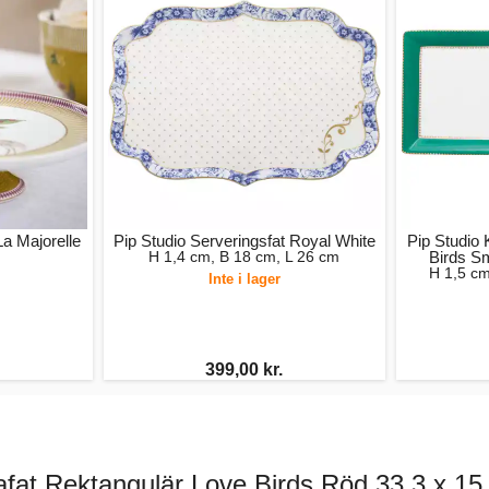
La Majorelle
Pip Studio Serveringsfat Royal White
Pip Studio
H 1,4 cm, B 18 cm, L 26 cm
Birds S
H 1,5 cm
Inte i lager
399,00 kr.
afat Rektangulär Love Birds Röd 33,3 x 15