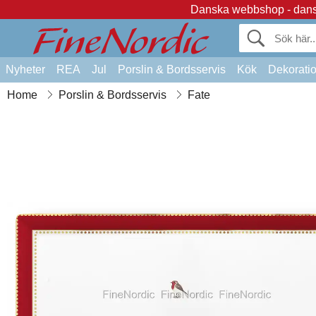
Danska webbshop - dansk
Nyheter
REA
Jul
Porslin & Bordsservis
Kök
Dekorati
Home
Porslin & Bordsservis
Fate