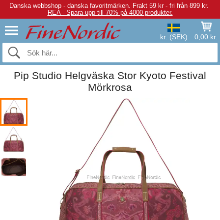
Danska webbshop - danska favoritmärken.
Frakt 59 kr - fri från 899 kr.
REA - Spara upp till 70% på 4000 produkter.
kr. (SEK)
0,00 kr.
Pip Studio Helgväska Stor Kyoto Festival
Mörkrosa