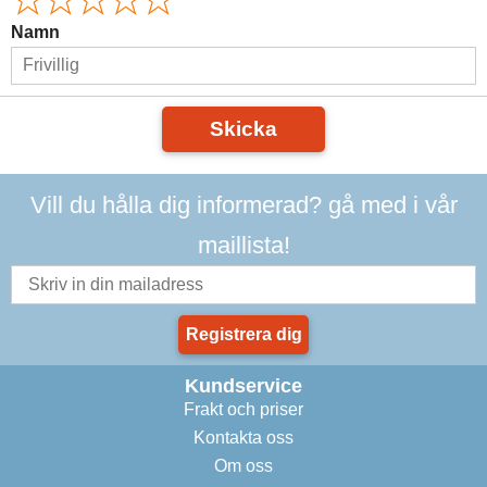
Namn
Skicka
Vill du hålla dig informerad? gå med i vår
maillista!
Registrera dig
Kundservice
Frakt och priser
Kontakta oss
Om oss