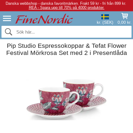
Danska webbshop - danska favoritmärken.
Frakt 59 kr - fri från 899 kr.
REA - Spara upp till 70% på 4000 produkter.
kr. (SEK)
0,00 kr.
Pip Studio Espressokoppar & Tefat Flower
Festival Mörkrosa Set med 2 i Presentlåda