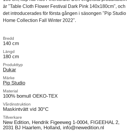
är "Table Cloth Flower Festival Dark Pink 140x180cm", och
det introducerades för första gången i säsongen "Pip Studio
Home Collection Fall Winter 2022".
Bredd
140 cm
Längd
180 cm
Produkttyp
Dukar
Märke
Pip Studio
Material
100% bomull OEKO-TEX
Vårdinstruktion
Maskintvätt vid 30°C
Tillverkare
New Edition, Hendrik Figeeweg 1-0004, FIGEEHAL 2,
2031 BJ Haarlem, Holland, info@newedition.nl