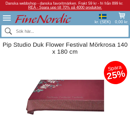
Danska webbshop - danska favoritmärken.
Frakt 59 kr - fri från 899 kr.
REA - Spara upp till 70% på 4000 produkter.
kr. (SEK)
0,00 kr.
Pip Studio Duk Flower Festival Mörkrosa 140
x 180 cm
Spara
25%