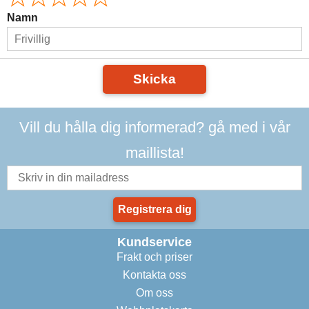
Namn
Skicka
Vill du hålla dig informerad? gå med i vår
maillista!
Registrera dig
Kundservice
Frakt och priser
Kontakta oss
Om oss