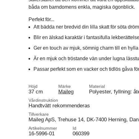
båda om barndomens enkla, magiska ögonblick.
Perfekt för...
Att bädda ner bredvid din lilla skatt för söta drö
Blir en älskad karaktär i fantasifulla lekberättelse
Ger en touch av mjuk, sömnig charm till en hylla
Är en mjuk och tröstande vän under lugna lässtu
Passar perfekt som en vacker och tidlös gåva fö
Höjd
Märke
Material
37 cm
Maileg
Polyester, fyllning: 
Vårdinstruktion
Handtvätt rekommenderas
Tillverkare
Maileg ApS, Trehuse 14, DK-7400 Herning, Da
Artikelnummer
Id
16-5996-01
060399