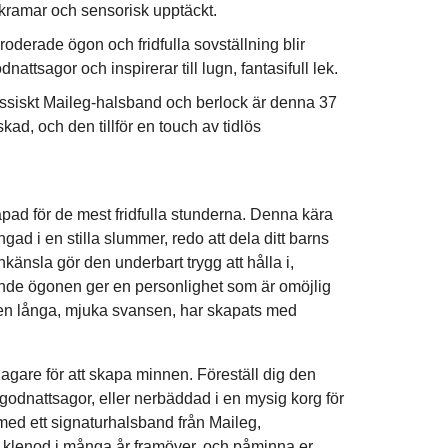
a kramar och sensorisk upptäckt.
oderade ögon och fridfulla sovställning blir
attsagor och inspirerar till lugn, fantasifull lek.
ssiskt Maileg-halsband och berlock är denna 37
kad, och den tillför en touch av tidlös
pad för de mest fridfulla stunderna. Denna kära
ngad i en stilla slummer, redo att dela ditt barns
änsla gör den underbart trygg att hålla i,
e ögonen ger en personlighet som är omöjlig
ll den långa, mjuka svansen, har skapats med
agare för att skapa minnen. Föreställ dig den
odnattsagor, eller nerbäddad i en mysig korg för
med ett signaturhalsband från Maileg,
d klenod i många år framöver, och påminna er