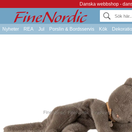
Danska webbshop - dansk
Nyheter
REA
Jul
Porslin & Bordsservis
Kök
Dekorati