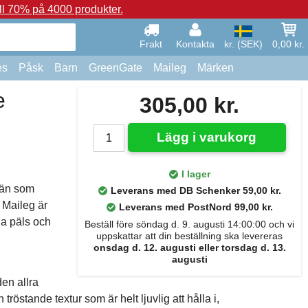
ll 70% på 4000 produkter.
Frakt
Kontakta
kr. (SEK)
0,00 kr.
es
Påsk
Barn
GreenGate
Maileg
Märken
e
305,00 kr.
Lägg i varukorg
I lager
 vän som
Leverans med DB Schenker 59,00 kr.
 Maileg är
Leverans med PostNord 99,00 kr.
ga päls och
Beställ före söndag d. 9. augusti 14:00:00 och vi
uppskattar att din beställning ska levereras
onsdag d. 12. augusti eller torsdag d. 13.
augusti
en allra
röstande textur som är helt ljuvlig att hålla i,