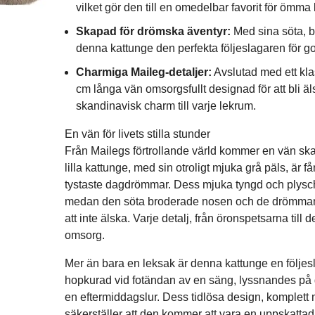
vilket gör den till en omedelbar favorit för ömm
Skapad för drömska äventyr:
Med sina söta, br
denna kattunge den perfekta följeslagaren för godn
Charmiga Maileg-detaljer:
Avslutad med ett kla
cm långa vän omsorgsfullt designad för att bli äls
skandinavisk charm till varje lekrum.
En vän för livets stilla stunder
Från Mailegs förtrollande värld kommer en vän ska
lilla kattunge, med sin otroligt mjuka grå päls, är få
tystaste dagdrömmar. Dess mjuka tyngd och plyschk
medan den söta broderade nosen och de drömmand
att inte älska. Varje detalj, från öronspetsarna ti
omsorg.
Mer än bara en leksak är denna kattunge en följesl
hopkurad vid fotändan av en säng, lyssnandes på g
en eftermiddagslur. Dess tidlösa design, komplett 
säkerställer att den kommer att vara en uppskatta