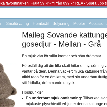
a favoritmärken.
Frakt 59 kr - fri från 899 kr.
REA - Spara upp ti
on
Småförvaring
Hemtextil
Belysning
Möbler
Accessori
Maileg Sovande kattung
gosedjur - Mellan - Grå
En mjuk vän för stilla kramar och söta drömmar
Föreställ dig att din lilla skatt hittar en ny, sömnig
väntar på dem. Denna vackert mjuka kattunge från
alltid redo för en öm kram, med sin underbart fluffi
sitt fridfulla, drömmande uttryck.
Höjdpunkter
En underbart mjuk omfamning:
Tillverkad av d
mjukaste plyschtextil erbjuder denna kattunge en t