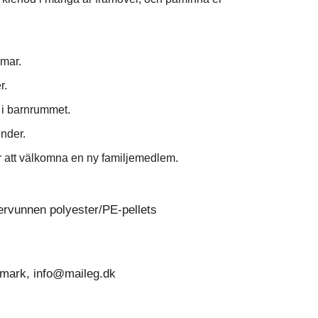
mmar.
r.
 i barnrummet.
nder.
r att välkomna en ny familjemedlem.
återvunnen polyester/PE-pellets
nmark, info@maileg.dk