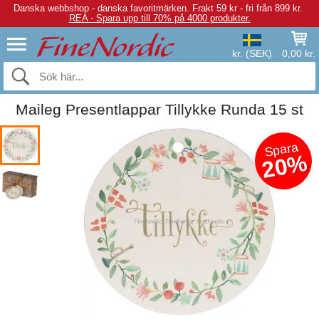
Danska webbshop - danska favoritmärken.
Frakt 59 kr - fri från 899 kr.
REA - Spara upp till 70% på 4000 produkter.
kr. (SEK)
0,00 kr.
Maileg Presentlappar Tillykke Runda 15 st
Spara
20%