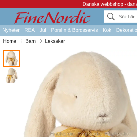
Danska webbshop - dansk
Nyheter
REA
Jul
Porslin & Bordsservis
Kök
Dekorati
Home
Barn
Leksaker