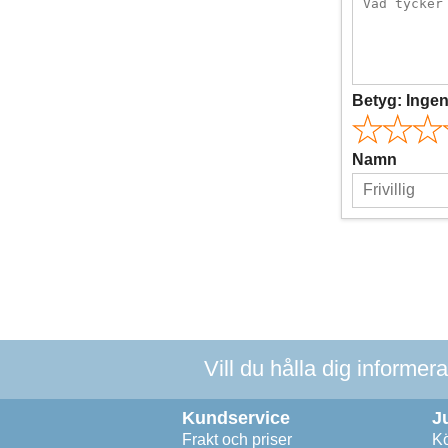
Betyg:
Inge
Namn
Vill du hålla dig informer
Kundservice
J
Frakt och priser
Kö