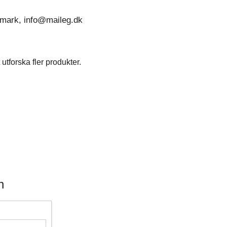
nmark, info@maileg.dk
utforska fler produkter.
n