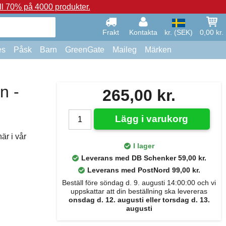
ll 70% på 4000 produkter.
Frakt
Kontakta
kr. (SEK)
0,00 kr.
es
Påsk
Barn
GreenGate
Maileg
Märken
n -
265,00 kr.
Lägg i varukorg
är i vår
I lager
Leverans med DB Schenker 59,00 kr.
Leverans med PostNord 99,00 kr.
Beställ före söndag d. 9. augusti 14:00:00 och vi
uppskattar att din beställning ska levereras
onsdag d. 12. augusti eller torsdag d. 13.
augusti