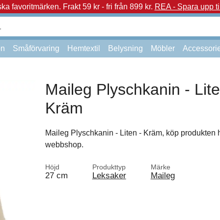
a favoritmärken.
Frakt 59 kr - fri från 899 kr.
REA - Spara upp ti
on
Småförvaring
Hemtextil
Belysning
Möbler
Accessori
Maileg Plyschkanin - Lite
Kräm
Maileg Plyschkanin - Liten - Kräm, köp produkten h
webbshop.
Höjd
Produkttyp
Märke
27 cm
Leksaker
Maileg