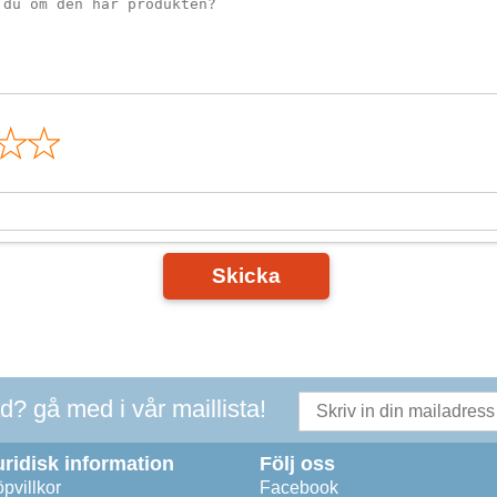
n
Skicka
ad? gå med i vår maillista!
uridisk information
Följ oss
pvillkor
Facebook