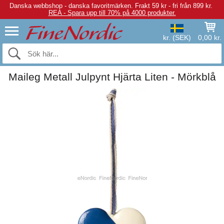
Danska webbshop - danska favoritmärken.
Frakt 59 kr - fri från 899 kr.
REA - Spara upp till 70% på 4000 produkter.
kr. (SEK)
0,00 kr.
Maileg Metall Julpynt Hjärta Liten - Mörkblå