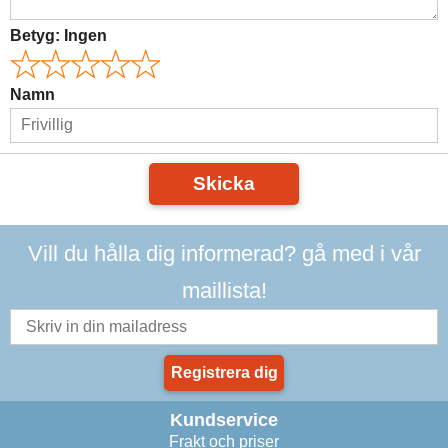
Betyg:
Ingen
Namn
Skicka
Vill du hålla dig informerad? gå med i vår
maillista!
Registrera dig
Kundservice
Frakt och priser