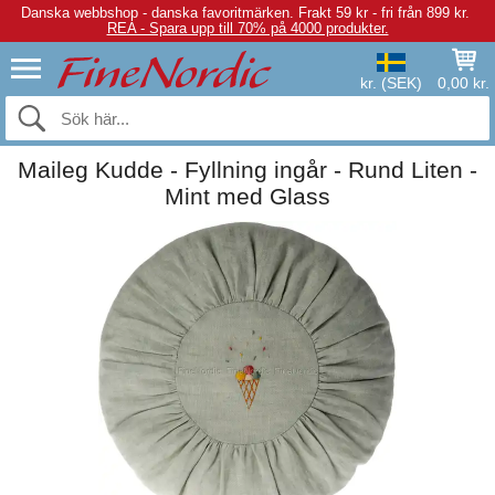
Danska webbshop - danska favoritmärken.
Frakt 59 kr - fri från 899 kr.
REA - Spara upp till 70% på 4000 produkter.
kr. (SEK)
0,00 kr.
Maileg Kudde - Fyllning ingår - Rund Liten -
Mint med Glass