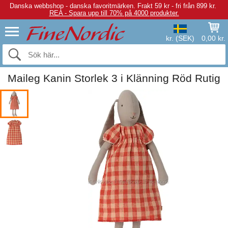
Danska webbshop - danska favoritmärken.
Frakt 59 kr - fri från 899 kr.
REA - Spara upp till 70% på 4000 produkter.
kr. (SEK)
0,00 kr.
Maileg Kanin Storlek 3 i Klänning Röd Rutig