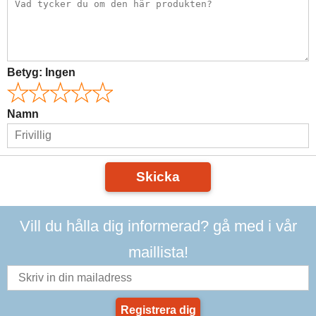
Betyg:
Ingen
Namn
Skicka
Vill du hålla dig informerad? gå med i vår
maillista!
Registrera dig