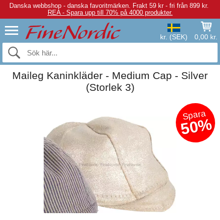
Danska webbshop - danska favoritmärken.
Frakt 59 kr - fri från 899 kr.
REA - Spara upp till 70% på 4000 produkter.
kr. (SEK)
0,00 kr.
Maileg Kaninkläder - Medium Cap - Silver
(Storlek 3)
Spara
50%