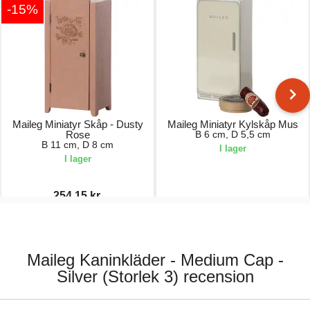
-15%
Maileg Miniatyr Skåp - Dusty
Maileg Miniatyr Kylskåp Mus
Rose
B 6 cm, D 5,5 cm
B 11 cm, D 8 cm
I lager
I lager
254,15 kr.
299,00 kr.
179,00 kr.
Maileg Kaninkläder - Medium Cap -
Silver (Storlek 3) recension