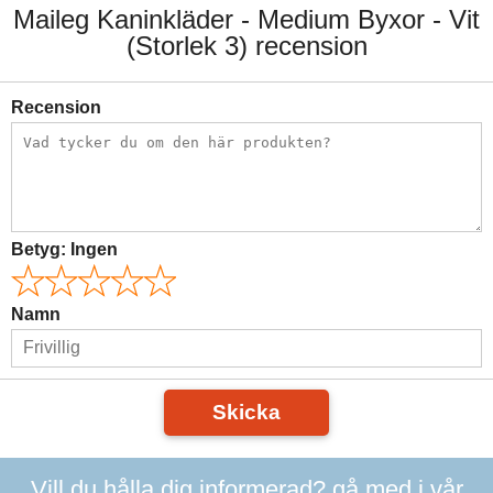
Maileg Kaninkläder - Medium Byxor - Vit
(Storlek 3) recension
Recension
Betyg:
Ingen
Namn
Skicka
Vill du hålla dig informerad? gå med i vår