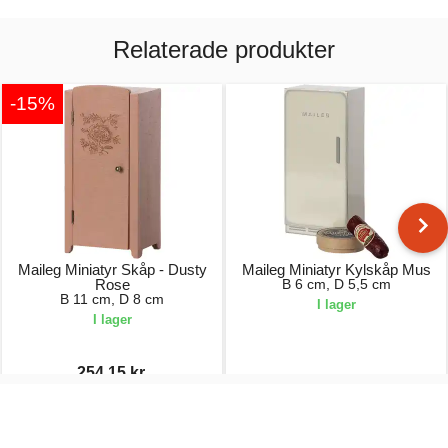
Relaterade produkter
-15%
Maileg Miniatyr Skåp - Dusty
Maileg Miniatyr Kylskåp Mus
Rose
B 6 cm, D 5,5 cm
B 11 cm, D 8 cm
I lager
I lager
254,15 kr.
299,00 kr.
179,00 kr.