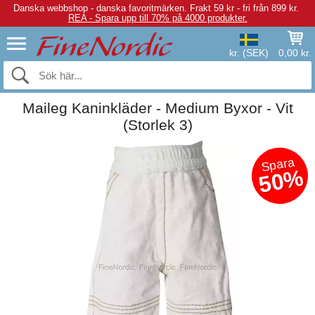
Danska webbshop - danska favoritmärken.
Frakt 59 kr - fri från 899 kr.
REA - Spara upp till 70% på 4000 produkter.
kr. (SEK)
0,00 kr.
Maileg Kaninkläder - Medium Byxor - Vit
(Storlek 3)
Spara
50%