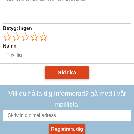
Betyg:
Ingen
Namn
Skicka
Vill du hålla dig informerad? gå med i vår
maillista!
Registrera dig