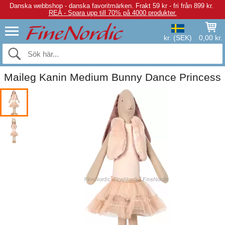
Danska webbshop - danska favoritmärken.
Frakt 59 kr - fri från 899 kr.
REA - Spara upp till 70% på 4000 produkter.
kr. (SEK)
0,00 kr.
Maileg Kanin Medium Bunny Dance Princess