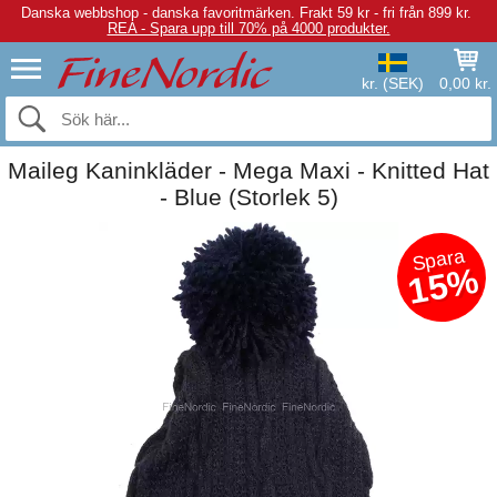
Danska webbshop - danska favoritmärken.
Frakt 59 kr - fri från 899 kr.
REA - Spara upp till 70% på 4000 produkter.
kr. (SEK)
0,00 kr.
Maileg Kaninkläder - Mega Maxi - Knitted Hat
- Blue (Storlek 5)
Spara
15%