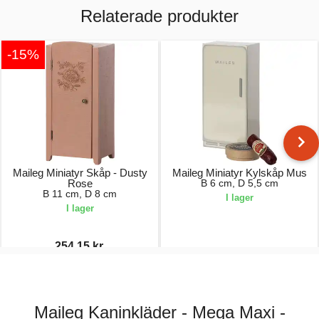
Relaterade produkter
-15%
Maileg Miniatyr Skåp - Dusty
Maileg Miniatyr Kylskåp Mus
Rose
B 6 cm, D 5,5 cm
B 11 cm, D 8 cm
I lager
I lager
254,15 kr.
299,00 kr.
179,00 kr.
Maileg Kaninkläder - Mega Maxi -