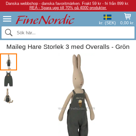
Danska webbshop - danska favoritmärken.
Frakt 59 kr - fri från 899 kr.
REA - Spara upp till 70% på 4000 produkter.
kr. (SEK)
0,00 kr.
Maileg Hare Storlek 3 med Overalls - Grön