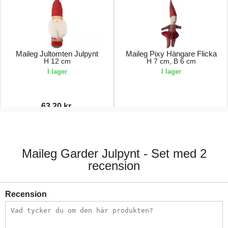
Maileg Jultomten Julpynt
Maileg Pixy Hängare Flicka
H 12 cm
H 7 cm, B 6 cm
I lager
I lager
63,20 kr.
79,00 kr.
130,00 kr.
Maileg Garder Julpynt - Set med 2
recension
Recension