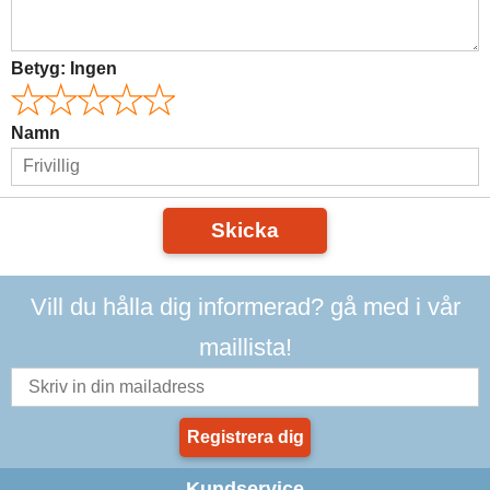
Betyg:
Ingen
Namn
Skicka
Vill du hålla dig informerad? gå med i vår
maillista!
Registrera dig
Kundservice