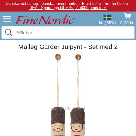
Danska webbshop - danska favoritmärken.
Frakt 59 kr - fri från 899 kr.
REA - Spara upp till 70% på 4000 produkter.
kr. (SEK)
0,00 kr.
Maileg Garder Julpynt - Set med 2