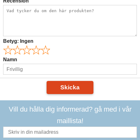
Recension
Betyg:
Ingen
Namn
Skicka
Vill du hålla dig informerad? gå med i vår
maillista!