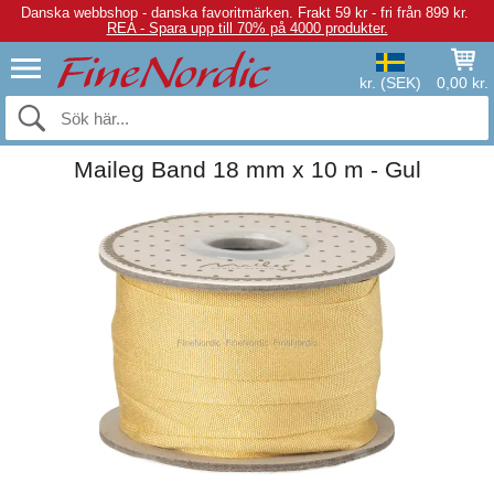
Danska webbshop - danska favoritmärken.
Frakt 59 kr - fri från 899 kr.
REA - Spara upp till 70% på 4000 produkter.
kr. (SEK)
0,00 kr.
Maileg Band 18 mm x 10 m - Gul