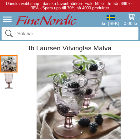
Danska webbshop - danska favoritmärken.
Frakt 59 kr - fri från 899 kr.
REA - Spara upp till 70% på 4000 produkter.
kr. (SEK)
0,00 kr.
Ib Laursen Vitvinglas Malva