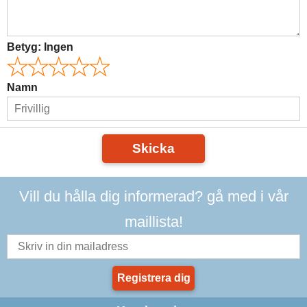
Betyg:
Ingen
Namn
Skicka
Vill du hålla dig informerad? gå med i vår
maillista!
Registrera dig