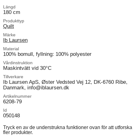
Längd
180 cm
Produkttyp
Quilt
Märke
Ib Laursen
Material
100% bomull, fyllning: 100% polyester
Vårdinstruktion
Maskintvätt vid 30°C
Tillverkare
Ib Laursen ApS, Øster Vedsted Vej 12, DK-6760 Ribe,
Danmark, info@iblaursen.dk
Artikelnummer
6208-79
Id
050148
Tryck en av de understrukna funktioner ovan för att utforska
fler produkter.