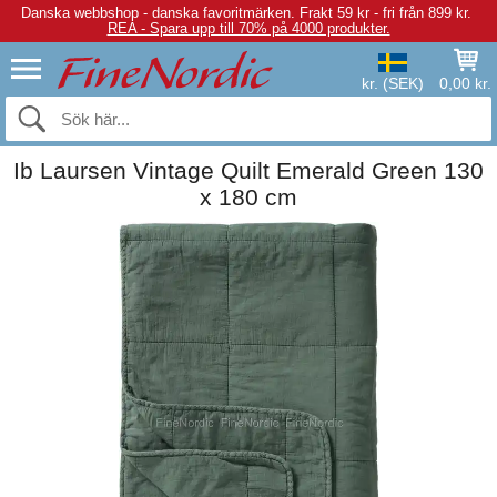
Danska webbshop - danska favoritmärken.
Frakt 59 kr - fri från 899 kr.
REA - Spara upp till 70% på 4000 produkter.
kr. (SEK)
0,00 kr.
Ib Laursen Vintage Quilt Emerald Green 130
x 180 cm