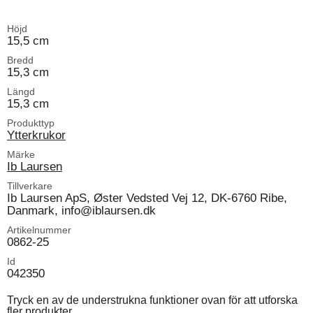
Höjd
15,5 cm
Bredd
15,3 cm
Längd
15,3 cm
Produkttyp
Ytterkrukor
Märke
Ib Laursen
Tillverkare
Ib Laursen ApS, Øster Vedsted Vej 12, DK-6760 Ribe,
Danmark, info@iblaursen.dk
Artikelnummer
0862-25
Id
042350
Tryck en av de understrukna funktioner ovan för att utforska
fler produkter.