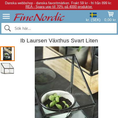
Danska webbshop - danska favoritmärken.
Frakt 59 kr - fri från 899 kr.
REA - Spara upp till 70% på 4000 produkter.
kr. (SEK)
0,00 kr.
Ib Laursen Växthus Svart Liten