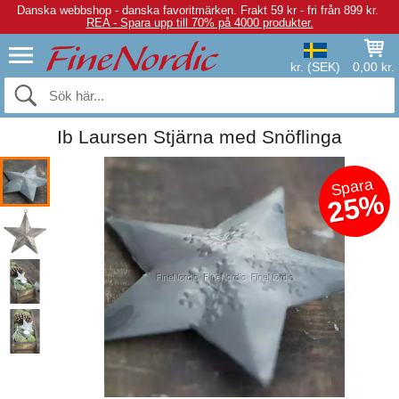
Danska webbshop - danska favoritmärken.
Frakt 59 kr - fri från 899 kr.
REA - Spara upp till 70% på 4000 produkter.
kr. (SEK)
0,00 kr.
Ib Laursen Stjärna med Snöflinga
Spara
25%