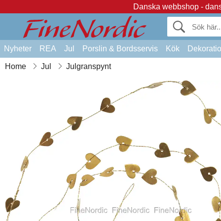
Danska webbshop - dansk
Nyheter
REA
Jul
Porslin & Bordsservis
Kök
Dekorati
Home
Jul
Julgranspynt