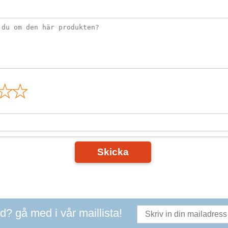
n
Skicka
ad? gå med i vår maillista!