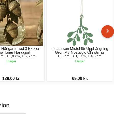
n Hängare med 3 Ekollon
Ib Laursen Mistel för Upphängning
a Toner Handgjort
Grön My Nostalgic Christmas
cm, B 1,8 cm, L 5,5 cm
H 6 cm, B 0,1 cm, L 4,5 cm
I lager
I lager
139,00 kr.
69,00 kr.
sion