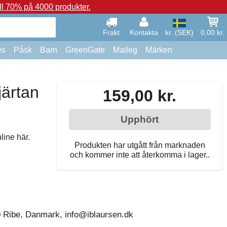
ll 70% på 4000 produkter.
Frakt
Kontakta
kr. (SEK)
0,00 kr.
es
Påsk
Barn
GreenGate
Maileg
Märken
ärtan
159,00 kr.
Upphört
line här.
Produkten har utgått från marknaden
och kommer inte att återkomma i lager..
0 Ribe, Danmark, info@iblaursen.dk