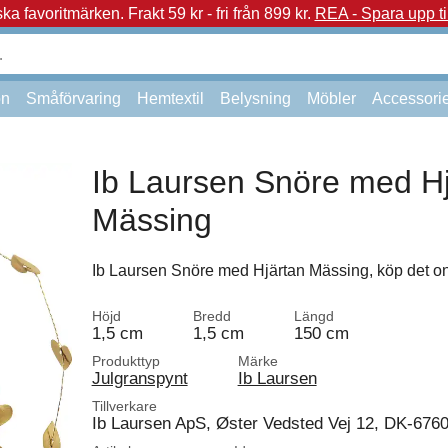
a favoritmärken.
Frakt 59 kr - fri från 899 kr.
REA - Spara upp ti
on
Småförvaring
Hemtextil
Belysning
Möbler
Accessori
Ib Laursen Snöre med Hj
Mässing
Ib Laursen Snöre med Hjärtan Mässing, köp det on
Höjd
Bredd
Längd
1,5 cm
1,5 cm
150 cm
Produkttyp
Märke
Julgranspynt
Ib Laursen
Tillverkare
Ib Laursen ApS, Øster Vedsted Vej 12, DK-676