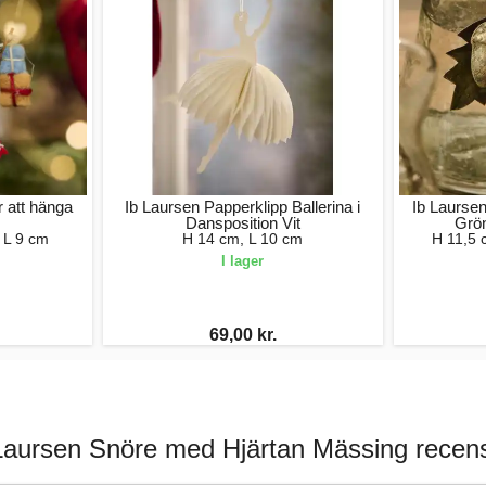
 att hänga
Ib Laursen Papperklipp Ballerina i
Ib Laurse
Dansposition Vit
Grön
 L 9 cm
H 14 cm, L 10 cm
H 11,5 
I lager
69,00 kr.
Laursen Snöre med Hjärtan Mässing recen