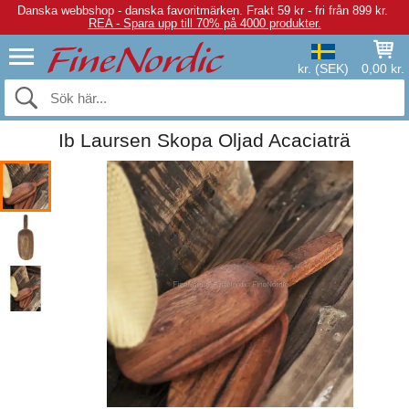
Danska webbshop - danska favoritmärken.
Frakt 59 kr - fri från 899 kr.
REA - Spara upp till 70% på 4000 produkter.
kr. (SEK)
0,00 kr.
Ib Laursen Skopa Oljad Acaciaträ