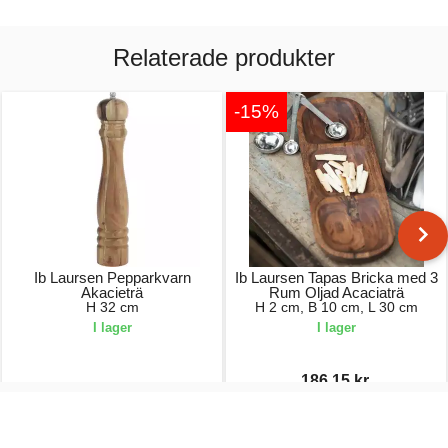
Relaterade produkter
-15%
Ib Laursen Pepparkvarn
Ib Laursen Tapas Bricka med 3
Akacieträ
Rum Oljad Acaciaträ
H 32 cm
H 2 cm, B 10 cm, L 30 cm
I lager
I lager
186,15 kr.
269,00 kr.
219,00 kr.