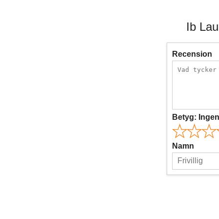
Ib La
Recension
Betyg:
Inge
Namn