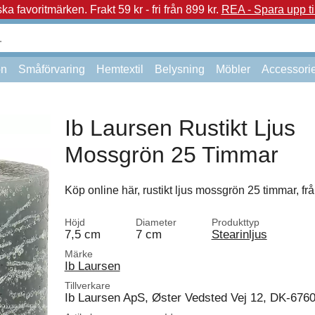
a favoritmärken.
Frakt 59 kr - fri från 899 kr.
REA - Spara upp ti
on
Småförvaring
Hemtextil
Belysning
Möbler
Accessori
Ib Laursen Rustikt Ljus
Mossgrön 25 Timmar
Köp online här, rustikt ljus mossgrön 25 timmar, fr
Höjd
Diameter
Produkttyp
7,5 cm
7 cm
Stearinljus
Märke
Ib Laursen
Tillverkare
Ib Laursen ApS, Øster Vedsted Vej 12, DK-676