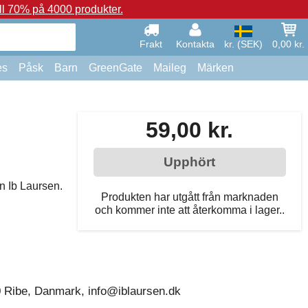
ll 70% på 4000 produkter.
Frakt
Kontakta
kr. (SEK)
0,00 kr.
es
Påsk
Barn
GreenGate
Maileg
Märken
59,00 kr.
Upphört
ån Ib Laursen.
Produkten har utgått från marknaden
och kommer inte att återkomma i lager..
0 Ribe, Danmark, info@iblaursen.dk