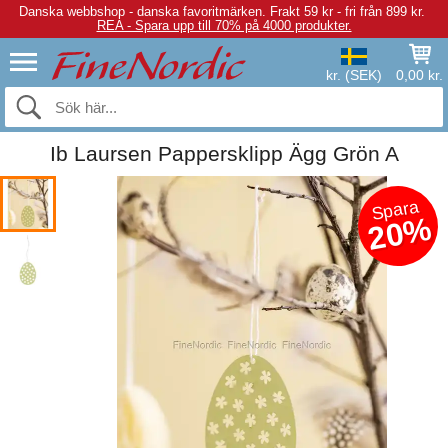
Danska webbshop - danska favoritmärken.
Frakt 59 kr - fri från 899 kr.
REA - Spara upp till 70% på 4000 produkter.
kr. (SEK)
0,00 kr.
Ib Laursen Pappersklipp Ägg Grön A
Spara
20%