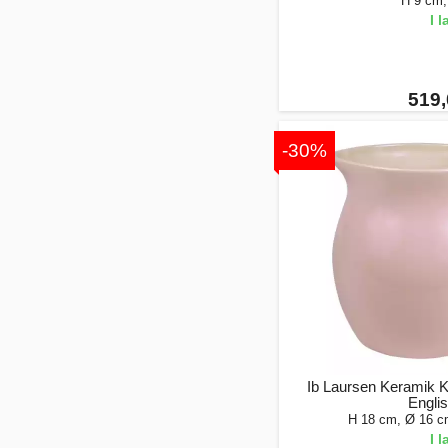
H 9 cm,
I 
519,
-30%
Ib Laursen Keramik Ka
Engli
H 18 cm, Ø 16 cm
I 