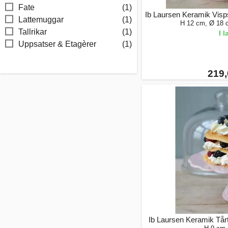
Fate
(1)
Ib Laursen Keramik Visp
Lattemuggar
(1)
H 12 cm, Ø 18 c
Tallrikar
(1)
I 
Uppsatser & Etagèrer
(1)
219,
Ib Laursen Keramik Tårt