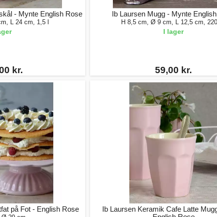
skål - Mynte English Rose
Ib Laursen Mugg - Mynte Englis
m, L 24 cm, 1,5 l
H 8,5 cm, Ø 9 cm, L 12,5 cm, 22
lager
I lager
00 kr.
59,00 kr.
fat på Fot - English Rose
Ib Laursen Keramik Cafe Latte Mug
English Rose