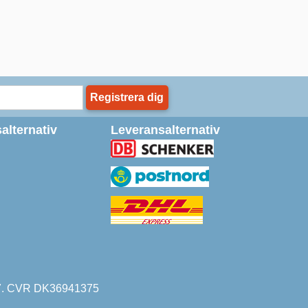
Registrera dig
alternativ
Leveransalternativ
227. CVR DK36941375