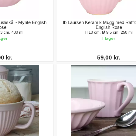
sliskål - Mynte English
Ib Laursen Keramik Mugg med Räfflo
ose
English Rose
13 cm, 400 ml
H 10 cm, Ø 9,5 cm, 250 ml
lager
I lager
0 kr.
59,00 kr.