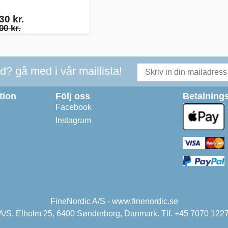
30 kr.
00 kr.
ad? gå med i vår maillista!
tion
Följ oss
Betalnings
Facebook
Instagram
FineNordic A/S - www.finenordic.se
 A/S, Elholm 25, 6400 Sønderborg, Danmark. Tlf. +45 7070 1