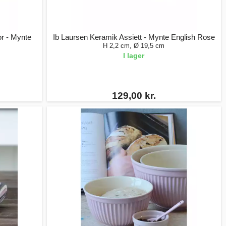
r - Mynte
Ib Laursen Keramik Assiett - Mynte English Rose
H 2,2 cm, Ø 19,5 cm
I lager
129,00 kr.