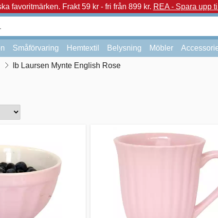
a favoritmärken.
Frakt 59 kr - fri från 899 kr.
REA - Spara upp ti
on
Småförvaring
Hemtextil
Belysning
Möbler
Accessori
Ib Laursen Mynte English Rose