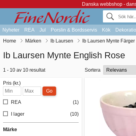
Danska webbshop - dansk
Nyheter
REA
Jul
Porslin & Bordsservis
Kök
Dekorati
Home
Märken
Ib Laursen
Ib Laursen Mynte Färger
Ib Laursen Mynte English Rose
1 - 10 av 10 resultat
Sortera
Pris (kr.)
Go
REA
(1)
I lager
(10)
Märke