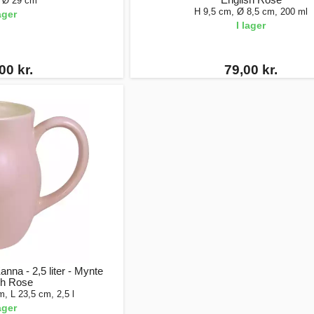
 Ø 29 cm
H 9,5 cm, Ø 8,5 cm, 200 ml
lager
I lager
00 kr.
79,00 kr.
nna - 2,5 liter - Mynte
sh Rose
, L 23,5 cm, 2,5 l
lager