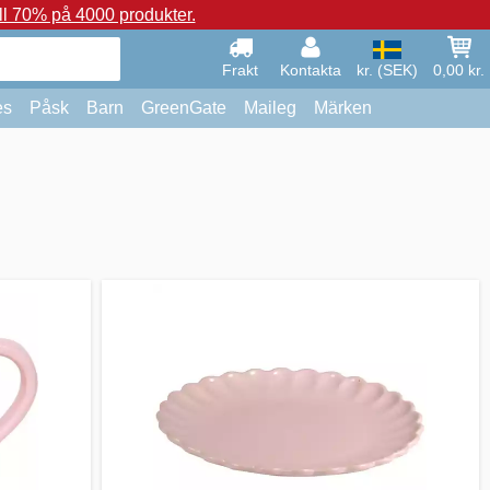
ll 70% på 4000 produkter.
Frakt
Kontakta
kr. (SEK)
0,00 kr.
es
Påsk
Barn
GreenGate
Maileg
Märken