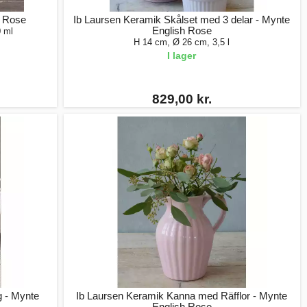
h Rose
Ib Laursen Keramik Skålset med 3 delar - Mynte
English Rose
0 ml
H 14 cm, Ø 26 cm, 3,5 l
I lager
829,00 kr.
g - Mynte
Ib Laursen Keramik Kanna med Räfflor - Mynte
English Rose