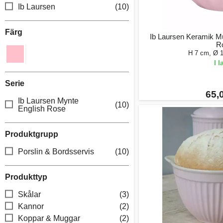
Ib Laursen
(10)
Färg
Ib Laursen Keramik Mü
R
H 7 cm, Ø 
I 
Serie
65,0
Ib Laursen Mynte
(10)
English Rose
Produktgrupp
Porslin & Bordsservis
(10)
Produkttyp
Skålar
(3)
Kannor
(2)
Koppar & Muggar
(2)