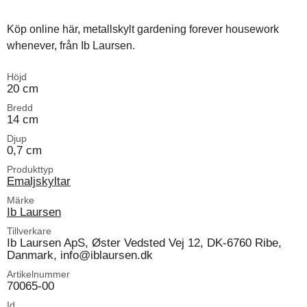
Köp online här, metallskylt gardening forever housework
whenever, från Ib Laursen.
Höjd
20 cm
Bredd
14 cm
Djup
0,7 cm
Produkttyp
Emaljskyltar
Märke
Ib Laursen
Tillverkare
Ib Laursen ApS, Øster Vedsted Vej 12, DK-6760 Ribe,
Danmark, info@iblaursen.dk
Artikelnummer
70065-00
Id