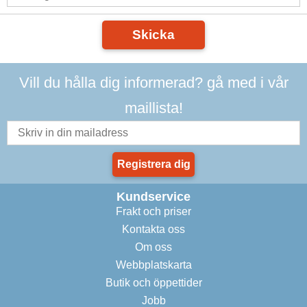
Skicka
Vill du hålla dig informerad? gå med i vår
maillista!
Registrera dig
Kundservice
Frakt och priser
Kontakta oss
Om oss
Webbplatskarta
Butik och öppettider
Jobb