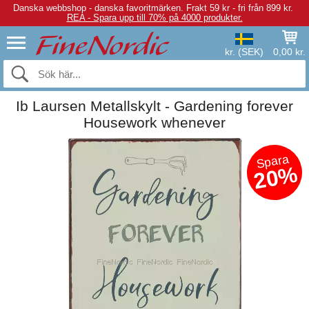
Danska webbshop - danska favoritmärken.
Frakt 59 kr - fri från 899 kr.
REA - Spara upp till 70% på 4000 produkter.
kr. (SEK)
0,00 kr.
Ib Laursen Metallskylt - Gardening forever
Housework whenever
Spara
20%