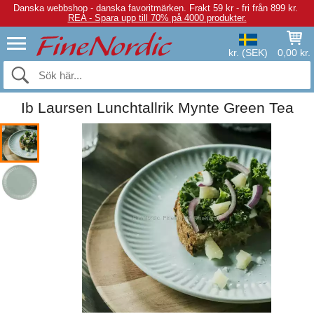
Danska webbshop - danska favoritmärken.
Frakt 59 kr - fri från 899 kr.
REA - Spara upp till 70% på 4000 produkter.
kr. (SEK)
0,00 kr.
Ib Laursen Lunchtallrik Mynte Green Tea