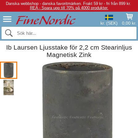
Danska webbshop - danska favoritmärken.
Frakt 59 kr - fri från 899 kr.
REA - Spara upp till 70% på 4000 produkter.
kr. (SEK)
0,00 kr.
Ib Laursen Ljusstake för 2,2 cm Stearinljus
Magnetisk Zink