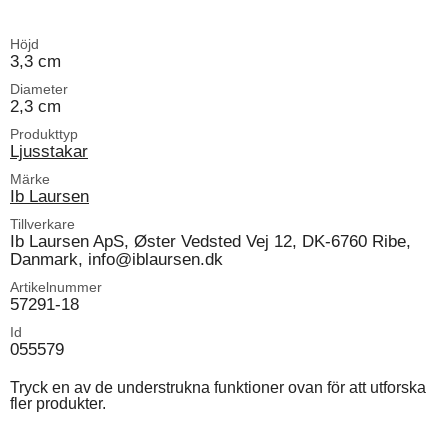
Höjd
3,3 cm
Diameter
2,3 cm
Produkttyp
Ljusstakar
Märke
Ib Laursen
Tillverkare
Ib Laursen ApS, Øster Vedsted Vej 12, DK-6760 Ribe,
Danmark, info@iblaursen.dk
Artikelnummer
57291-18
Id
055579
Tryck en av de understrukna funktioner ovan för att utforska
fler produkter.