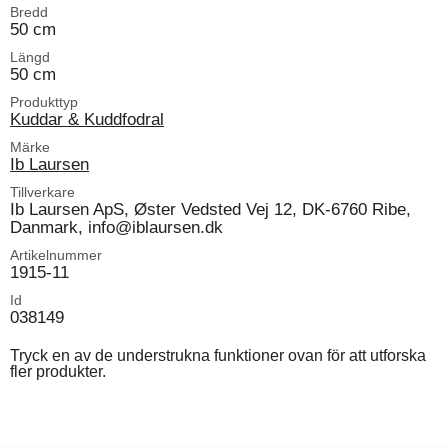
Bredd
50 cm
Längd
50 cm
Produkttyp
Kuddar & Kuddfodral
Märke
Ib Laursen
Tillverkare
Ib Laursen ApS, Øster Vedsted Vej 12, DK-6760 Ribe,
Danmark, info@iblaursen.dk
Artikelnummer
1915-11
Id
038149
Tryck en av de understrukna funktioner ovan för att utforska
fler produkter.