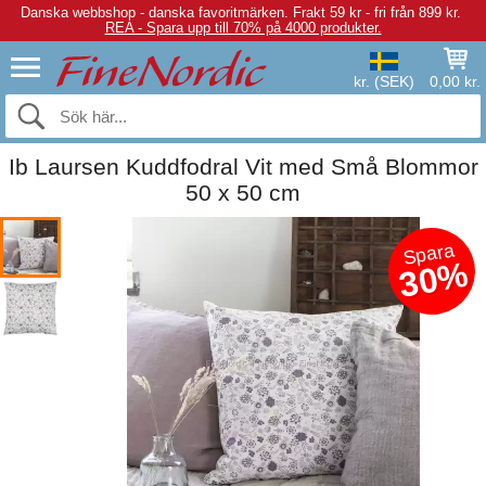
Danska webbshop - danska favoritmärken.
Frakt 59 kr - fri från 899 kr.
REA - Spara upp till 70% på 4000 produkter.
kr. (SEK)
0,00 kr.
Ib Laursen Kuddfodral Vit med Små Blommor
50 x 50 cm
Spara
30%