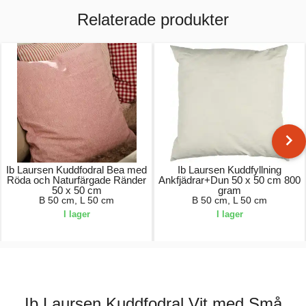
Relaterade produkter
Ib Laursen Kuddfodral Bea med
Ib Laursen Kuddfyllning
Röda och Naturfärgade Ränder
Ankfjädrar+Dun 50 x 50 cm 800
50 x 50 cm
gram
B 50 cm, L 50 cm
B 50 cm, L 50 cm
I lager
I lager
219,00 kr.
169,00 kr.
Ib Laursen Kuddfodral Vit med Små