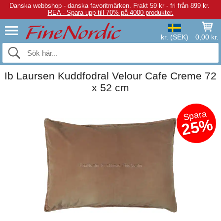
Danska webbshop - danska favoritmärken.
Frakt 59 kr - fri från 899 kr.
REA - Spara upp till 70% på 4000 produkter.
kr. (SEK)
0,00 kr.
Ib Laursen Kuddfodral Velour Cafe Creme 72
x 52 cm
Spara
25%