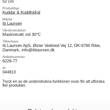
52 cm
Produkttyp
Kuddar & Kuddfodral
Märke
Ib Laursen
Vårdinstruktion
Maskintvätt vid 30°C
Tillverkare
Ib Laursen ApS, Øster Vedsted Vej 12, DK-6760 Ribe,
Danmark, info@iblaursen.dk
Artikelnummer
6229-77
Id
044813
Tryck en av de understrukna funktioner ovan för att utforska
fler produkter.