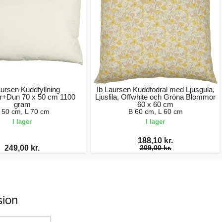
aursen Kuddfyllning
Ib Laursen Kuddfodral med Ljusgula,
ar+Dun 70 x 50 cm 1100
Ljuslila, Offwhite och Gröna Blommor
gram
60 x 60 cm
 50 cm, L 70 cm
B 60 cm, L 60 cm
I lager
I lager
188,10 kr.
249,00 kr.
209,00 kr.
sion