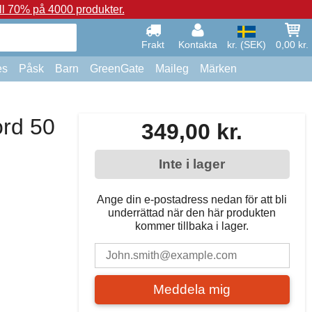
ll 70% på 4000 produkter.
Frakt
Kontakta
kr. (SEK)
0,00 kr.
es
Påsk
Barn
GreenGate
Maileg
Märken
ord 50
349,00 kr.
Inte i lager
Ange din e-postadress nedan för att bli
underrättad när den här produkten
kommer tillbaka i lager.
Meddela mig