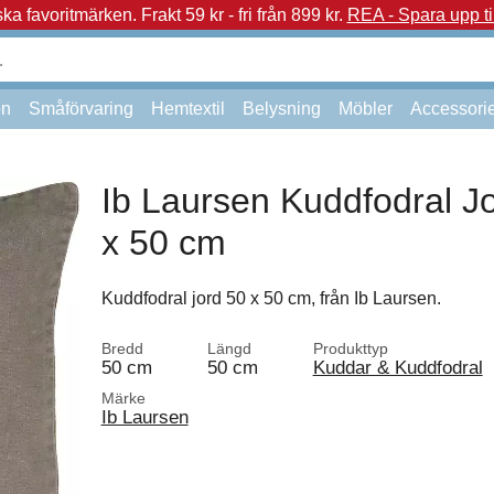
a favoritmärken.
Frakt 59 kr - fri från 899 kr.
REA - Spara upp ti
on
Småförvaring
Hemtextil
Belysning
Möbler
Accessori
Ib Laursen Kuddfodral J
x 50 cm
Kuddfodral jord 50 x 50 cm, från Ib Laursen.
Bredd
Längd
Produkttyp
50 cm
50 cm
Kuddar & Kuddfodral
Märke
Ib Laursen