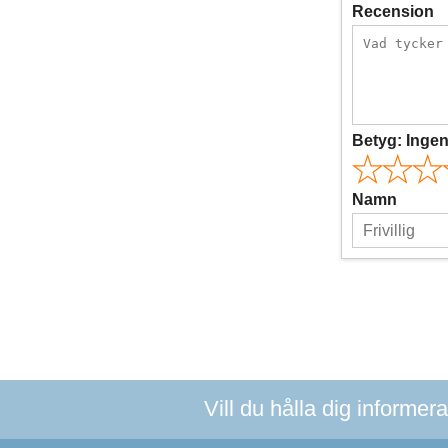
Recension
Betyg:
Inge
Namn
Vill du hålla dig informer