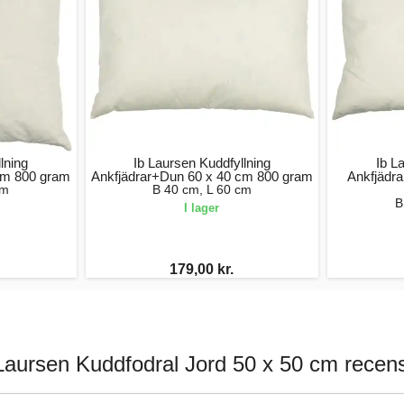
lning
Ib Laursen Kuddfyllning
Ib L
cm 800 gram
Ankfjädrar+Dun 60 x 40 cm 800 gram
Ankfjädr
cm
B 40 cm, L 60 cm
B
I lager
179,00 kr.
Laursen Kuddfodral Jord 50 x 50 cm recen