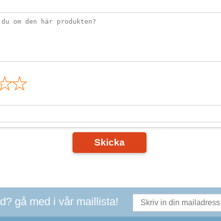
n
Skicka
ad? gå med i vår maillista!