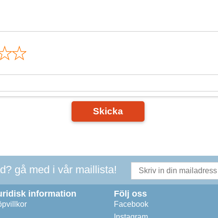
n
Skicka
ad? gå med i vår maillista!
uridisk information
Följ oss
pvillkor
Facebook
Instagram