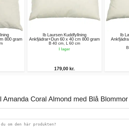
lning
Ib Laursen Kuddfyllning
Ib L
cm 800 gram
Ankfjädrar+Dun 60 x 40 cm 800 gram
Ankfjädr
cm
B 40 cm, L 60 cm
B
I lager
179,00 kr.
al Amanda Coral Almond med Blå Blommor 