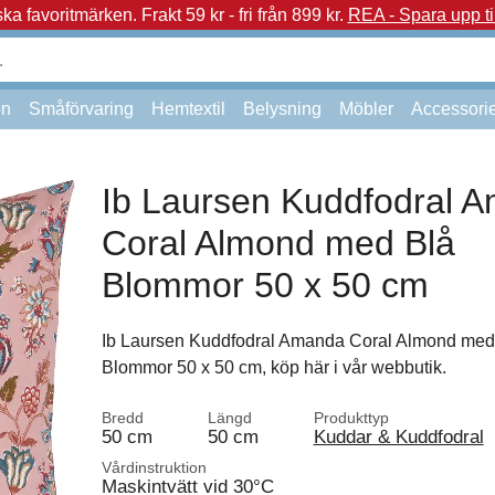
a favoritmärken.
Frakt 59 kr - fri från 899 kr.
REA - Spara upp ti
on
Småförvaring
Hemtextil
Belysning
Möbler
Accessori
Ib Laursen Kuddfodral 
Coral Almond med Blå
Blommor 50 x 50 cm
Ib Laursen Kuddfodral Amanda Coral Almond med
Blommor 50 x 50 cm, köp här i vår webbutik.
Bredd
Längd
Produkttyp
50 cm
50 cm
Kuddar & Kuddfodral
Vårdinstruktion
Maskintvätt vid 30°C