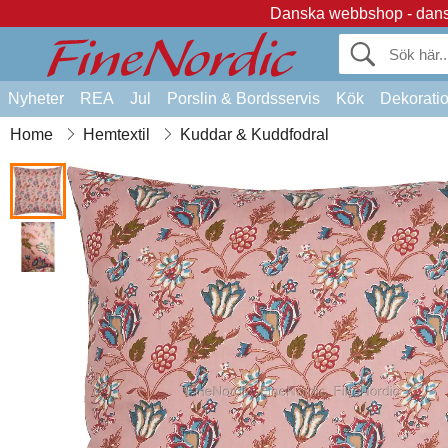
Danska webbshop - dansk
Nyheter
REA
Jul
Porslin & Bordsservis
Kök
Dekorati
Home
Hemtextil
Kuddar & Kuddfodral