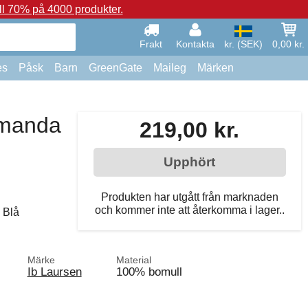
ll 70% på 4000 produkter.
Frakt
Kontakta
kr. (SEK)
0,00 kr.
es
Påsk
Barn
GreenGate
Maileg
Märken
Amanda
219,00 kr.
Upphört
Produkten har utgått från marknaden
och kommer inte att återkomma i lager..
 Blå
Märke
Material
Ib Laursen
100% bomull