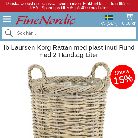
Danska webbshop - danska favoritmärken.
Frakt 59 kr - fri från 899 kr.
REA - Spara upp till 70% på 4000 produkter.
kr. (SEK)
0,00 kr.
Ib Laursen Korg Rattan med plast inuti Rund
med 2 Handtag Liten
Spara
15%