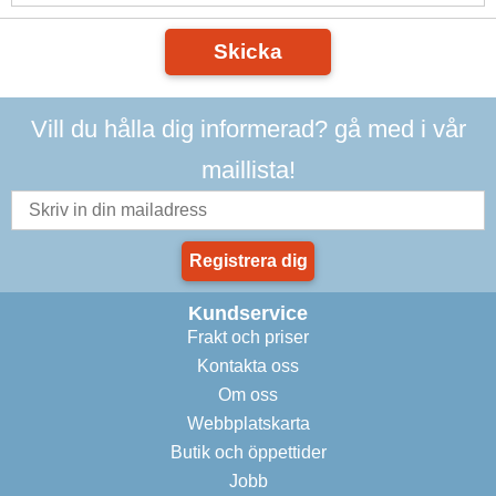
Skicka
Vill du hålla dig informerad? gå med i vår
maillista!
Registrera dig
Kundservice
Frakt och priser
Kontakta oss
Om oss
Webbplatskarta
Butik och öppettider
Jobb