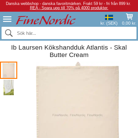
Danska webbshop - danska favoritmärken.
Frakt 59 kr - fri från 899 kr.
REA - Spara upp till 70% på 4000 produkter.
kr. (SEK)
0,00 kr.
Ib Laursen Kökshandduk Atlantis - Skal
Butter Cream