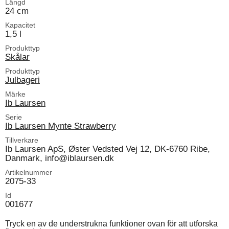
Längd
24 cm
Kapacitet
1,5 l
Produkttyp
Skålar
Produkttyp
Julbageri
Märke
Ib Laursen
Serie
Ib Laursen Mynte Strawberry
Tillverkare
Ib Laursen ApS, Øster Vedsted Vej 12, DK-6760 Ribe,
Danmark, info@iblaursen.dk
Artikelnummer
2075-33
Id
001677
Tryck en av de understrukna funktioner ovan för att utforska