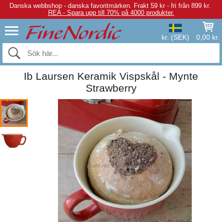
Danska webbshop - danska favoritmärken.
Frakt 59 kr - fri från 899 kr.
REA - Spara upp till 70% på 4000 produkter.
kr. (SEK)
0,00 kr.
Ib Laursen Keramik Vispskål - Mynte
Strawberry