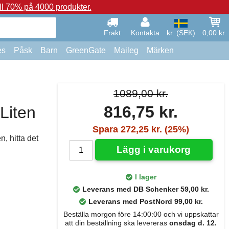
ll 70% på 4000 produkter.
Frakt
Kontakta
kr. (SEK)
0,00 kr.
es
Påsk
Barn
GreenGate
Maileg
Märken
1089,00 kr.
816,75 kr.
Liten
Spara 272,25 kr. (25%)
, hitta det
Lägg i varukorg
I lager
Leverans med DB Schenker 59,00 kr.
Leverans med PostNord 99,00 kr.
Beställa morgon före 14:00:00 och vi uppskattar
att din beställning ska levereras
onsdag d. 12.