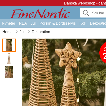
Danska webbshop - dansk
Nyheter
REA
Jul
Porslin & Bordsservis
Kök
Dekorati
Home
Jul
Dekoration