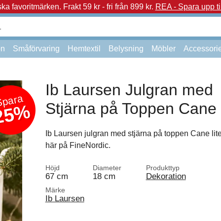
a favoritmärken.
Frakt 59 kr - fri från 899 kr.
REA - Spara upp ti
on
Småförvaring
Hemtextil
Belysning
Möbler
Accessori
Ib Laursen Julgran med
Spara
Stjärna på Toppen Cane 
25%
Ib Laursen julgran med stjärna på toppen Cane liten
här på FineNordic.
Höjd
Diameter
Produkttyp
67 cm
18 cm
Dekoration
Märke
Ib Laursen