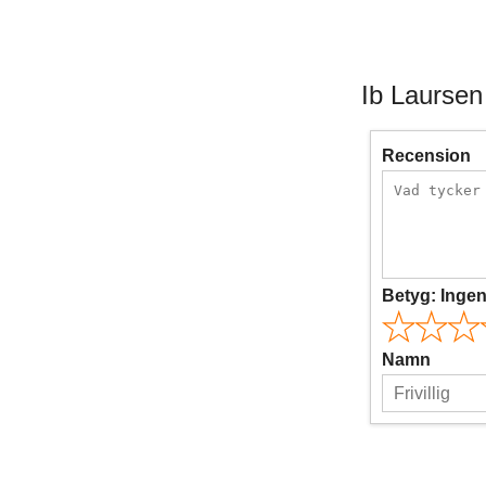
Ib Laursen
Recension
Betyg:
Inge
Namn