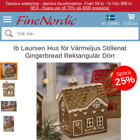
Danska webbshop - danska favoritmärken.
Frakt 59 kr - fri från 899 kr.
REA - Spara upp till 70% på 4000 produkter.
kr. (SEK)
0,00 kr.
Ib Laursen Hus för Värmeljus Stillenat
Gingerbread Rektangulär Dörr
Spara
25%