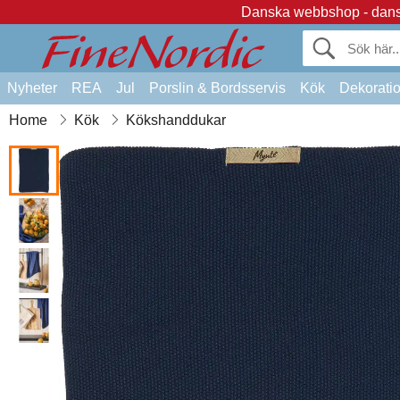
Danska webbshop - dansk
Nyheter
REA
Jul
Porslin & Bordsservis
Kök
Dekorati
Home
Kök
Kökshanddukar