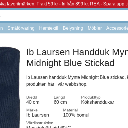
a favoritmärken.
Frakt 59 kr - fri från 899 kr.
REA - Spara upp ti
on
Småförvaring
Hemtextil
Belysning
Möbler
Accessori
Ib Laursen Handduk Myn
Midnight Blue Stickad
Ib Laursen handduk Mynte Midnight Blue stickad, 
produkten här i vår webbshop.
Bredd
Längd
Produkttyp
40 cm
60 cm
Kökshanddukar
Märke
Material
Ib Laursen
100% bomull
Vårdinstruktion
Maskintvätt vid 60°C