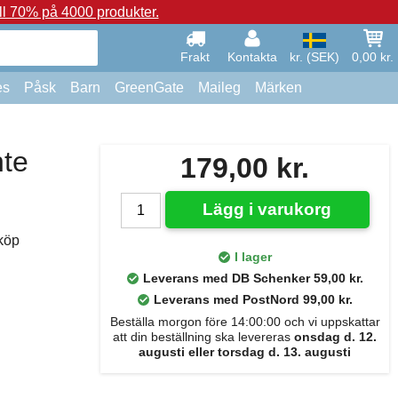
ll 70% på 4000 produkter.
Frakt
Kontakta
kr. (SEK)
0,00 kr.
es
Påsk
Barn
GreenGate
Maileg
Märken
te
179,00 kr.
Lägg i varukorg
köp
I lager
Leverans med DB Schenker 59,00 kr.
Leverans med PostNord 99,00 kr.
Beställa morgon före 14:00:00 och vi uppskattar
att din beställning ska levereras
onsdag d. 12.
augusti eller torsdag d. 13. augusti