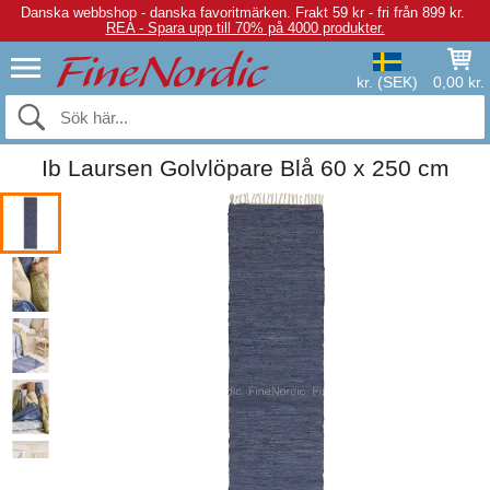
Danska webbshop - danska favoritmärken.
Frakt 59 kr - fri från 899 kr.
REA - Spara upp till 70% på 4000 produkter.
kr. (SEK)
0,00 kr.
Ib Laursen Golvlöpare Blå 60 x 250 cm