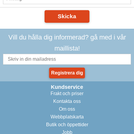
Skicka
Vill du hålla dig informerad? gå med i vår
maillista!
Registrera dig
Kundservice
Frakt och priser
Kontakta oss
Om oss
Webbplatskarta
Butik och öppettider
Jobb