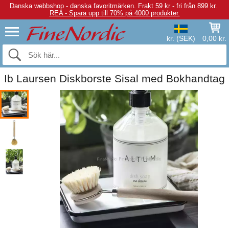
Danska webbshop - danska favoritmärken.
Frakt 59 kr - fri från 899 kr.
REA - Spara upp till 70% på 4000 produkter.
kr. (SEK)
0,00 kr.
Ib Laursen Diskborste Sisal med Bokhandtag