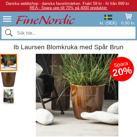
Danska webbshop - danska favoritmärken.
Frakt 59 kr - fri från 899 kr.
REA - Spara upp till 70% på 4000 produkter.
kr. (SEK)
0,00 kr.
Ib Laursen Blomkruka med Spår Brun
Spara
20%