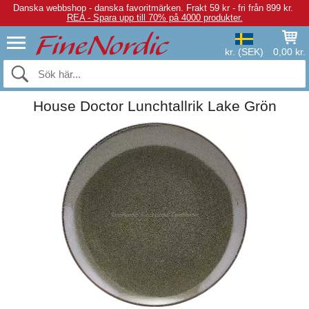
Danska webbshop - danska favoritmärken.
Frakt 59 kr - fri från 899 kr.
REA - Spara upp till 70% på 4000 produkter.
kr. (SEK)
0,00 kr.
House Doctor Lunchtallrik Lake Grön