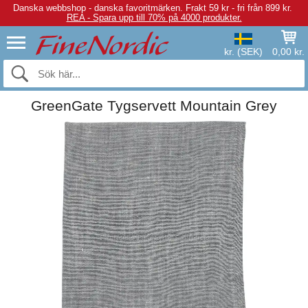
Danska webbshop - danska favoritmärken.
Frakt 59 kr - fri från 899 kr.
REA - Spara upp till 70% på 4000 produkter.
kr. (SEK)
0,00 kr.
GreenGate Tygservett Mountain Grey