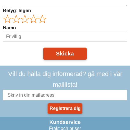
Betyg:
Ingen
Namn
Skicka
Vill du hålla dig informerad? gå med i vår
maillista!
Registrera dig
Kundservice
Frakt och priser