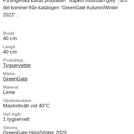
På engelska kallas produkten "Napkin mountain grey", och
det kommer från katalogen "GreenGate Autumn/Winter
2023".
Bredd
40 cm
Längd
40 cm
Produkttyp
Tygservetter
Märke
GreenGate
Material
Linne
Vårdinstruktion
Maskintvätt vid 40°C
Vad ingår
1 tygservett
Säsong
GreenGate Höst/Vinter 2023