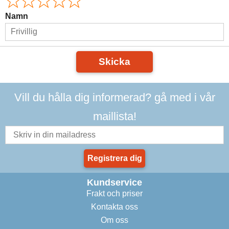
Namn
Skicka
Vill du hålla dig informerad? gå med i vår
maillista!
Registrera dig
Kundservice
Frakt och priser
Kontakta oss
Om oss