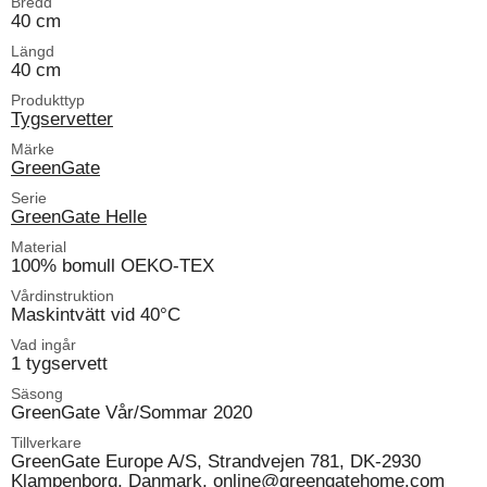
Bredd
40 cm
Längd
40 cm
Produkttyp
Tygservetter
Märke
GreenGate
Serie
GreenGate Helle
Material
100% bomull OEKO-TEX
Vårdinstruktion
Maskintvätt vid 40°C
Vad ingår
1 tygservett
Säsong
GreenGate Vår/Sommar 2020
Tillverkare
GreenGate Europe A/S, Strandvejen 781, DK-2930
Klampenborg, Danmark, online@greengatehome.com