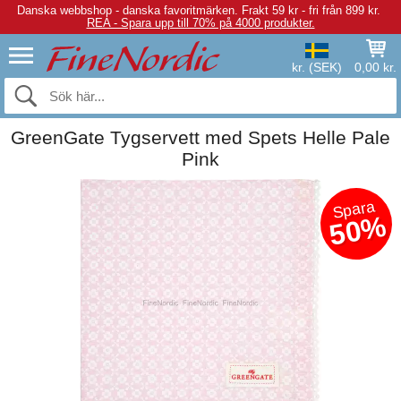
Danska webbshop - danska favoritmärken.
Frakt 59 kr - fri från 899 kr.
REA - Spara upp till 70% på 4000 produkter.
kr. (SEK)
0,00 kr.
GreenGate Tygservett med Spets Helle Pale
Pink
Spara
50%