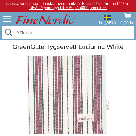
Danska webbshop - danska favoritmärken.
Frakt 59 kr - fri från 899 kr.
REA - Spara upp till 70% på 4000 produkter.
kr. (SEK)
0,00 kr.
GreenGate Tygservett Lucianna White