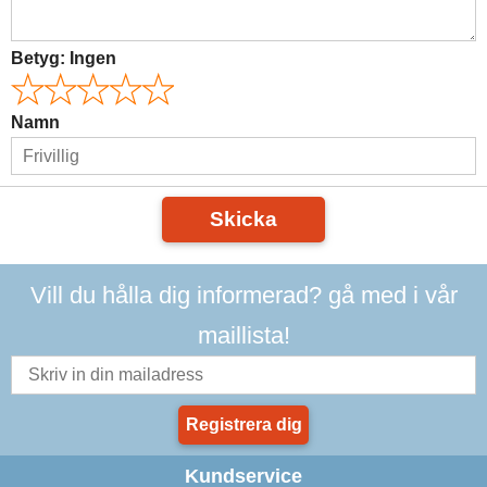
Betyg:
Ingen
Namn
Skicka
Vill du hålla dig informerad? gå med i vår
maillista!
Registrera dig
Kundservice