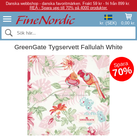
Danska webbshop - danska favoritmärken.
Frakt 59 kr - fri från 899 kr.
REA - Spara upp till 70% på 4000 produkter.
kr. (SEK)
0,00 kr.
GreenGate Tygservett Fallulah White
Spara
70%