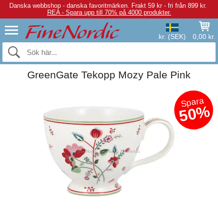
Danska webbshop - danska favoritmärken.
Frakt 59 kr - fri från 899 kr.
REA - Spara upp till 70% på 4000 produkter.
kr. (SEK)
0,00 kr.
GreenGate Tekopp Mozy Pale Pink
Spara
50%