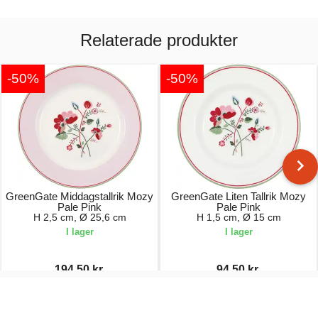
Relaterade produkter
-50%
-50%
GreenGate Middagstallrik Mozy
GreenGate Liten Tallrik Mozy
Pale Pink
Pale Pink
H 2,5 cm, Ø 25,6 cm
H 1,5 cm, Ø 15 cm
I lager
I lager
194,50 kr.
94,50 kr.
389,00 kr.
189,00 kr.