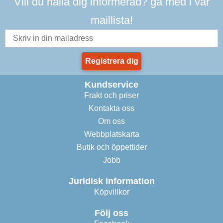
Vill du hålla dig informerad? gå med i vår
maillista!
Registrera dig
Kundservice
Frakt och priser
Kontakta oss
Om oss
Webbplatskarta
Butik och öppettider
Jobb
Juridisk information
Köpvillkor
Följ oss