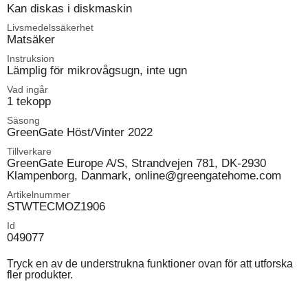
Kan diskas i diskmaskin
Livsmedelssäkerhet
Matsäker
Instruksion
Lämplig för mikrovågsugn, inte ugn
Vad ingår
1 tekopp
Säsong
GreenGate Höst/Vinter 2022
Tillverkare
GreenGate Europe A/S, Strandvejen 781, DK-2930
Klampenborg, Danmark, online@greengatehome.com
Artikelnummer
STWTECMOZ1906
Id
049077
Tryck en av de understrukna funktioner ovan för att utforska
fler produkter.