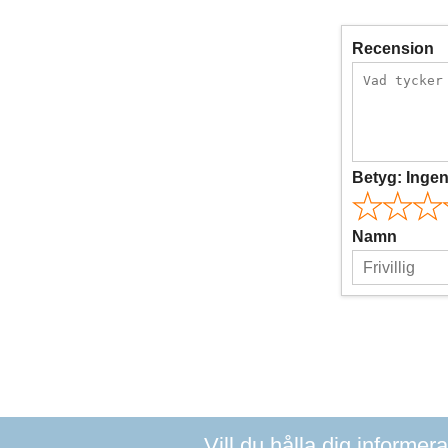
Recension
Betyg:
Inge
Namn
Vill du hålla dig informer