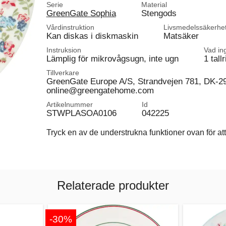
Serie
Material
GreenGate Sophia
Stengods
Vårdinstruktion
Livsmedelssäkerhe
Kan diskas i diskmaskin
Matsäker
Instruksion
Vad in
Lämplig för mikrovågsugn, inte ugn
1 tallr
Tillverkare
GreenGate Europe A/S, Strandvejen 781, DK-2
online@greengatehome.com
Artikelnummer
Id
STWPLASOA0106
042225
Tryck en av de understrukna funktioner ovan för att 
Relaterade produkter
-30%