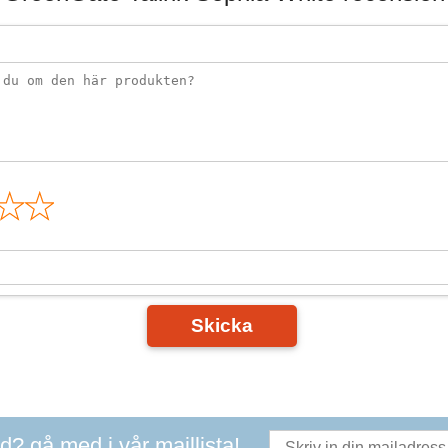
n
Skicka
ad? gå med i vår maillista!