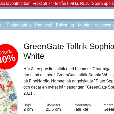
a favoritmärken.
Frakt 59 kr - fri från 899 kr.
REA - Spara upp ti
on
Småförvaring
Hemtextil
Belysning
Möbler
Accessori
GreenGate Tallrik Sophi
Spara
White
30%
Här är en porslinstallrik med blommor. Charmiga tal
bra ut på ditt bord. GreenGate tallrik Sophia White, 
på FineNordic. Namnet på engelska är "Plate Soph
och det är en nyhet från säsongen "GreenGate S
2021".
Höjd
Diameter
Produkttyp
Märke
2 cm
20,5 cm
Tallrikar
Gree