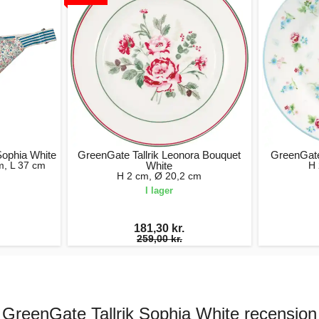
ophia White
GreenGate Tallrik Leonora Bouquet
GreenGate 
m, L 37 cm
White
H 
H 2 cm, Ø 20,2 cm
I lager
181,30 kr.
259,00 kr.
GreenGate Tallrik Sophia White recension