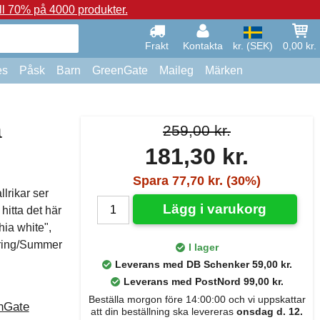
ll 70% på 4000 produkter.
Frakt
Kontakta
kr. (SEK)
0,00 kr.
es
Påsk
Barn
GreenGate
Maileg
Märken
a
259,00 kr.
181,30 kr.
Spara 77,70 kr. (30%)
lrikar ser
Lägg i varukorg
hitta det här
ia white",
pring/Summer
I lager
Leverans med DB Schenker 59,00 kr.
Leverans med PostNord 99,00 kr.
Beställa morgon före 14:00:00 och vi uppskattar
nGate
att din beställning ska levereras
onsdag d. 12.