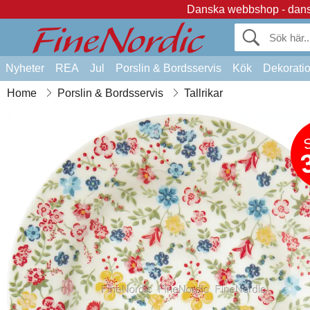
Danska webbshop - dansk
Nyheter
REA
Jul
Porslin & Bordsservis
Kök
Dekorati
Home
Porslin & Bordsservis
Tallrikar