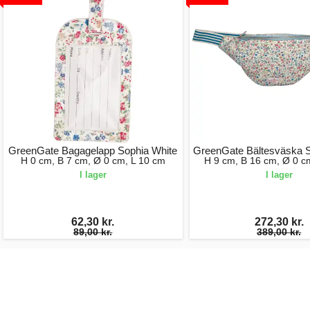
GreenGate Bagagelapp Sophia White
GreenGate Bältesväska S
H 0 cm, B 7 cm, Ø 0 cm, L 10 cm
H 9 cm, B 16 cm, Ø 0 c
I lager
I lager
62,30 kr.
272,30 kr.
89,00 kr.
389,00 kr.